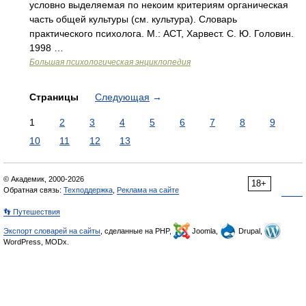
условно выделяемая по некоим критериям органическая
часть общей культуры (см. культура). Словарь
практического психолога. М.: АСТ, Харвест. С. Ю. Головин.
1998 …
Большая психологическая энциклопедия
Страницы
Следующая
→
1
2
3
4
5
6
7
8
9
10
11
12
13
© Академик, 2000-2026
18+
Обратная связь:
Техподдержка
,
Реклама на сайте
👣 Путешествия
Экспорт словарей на сайты
, сделанные на PHP,
Joomla,
Drupal,
WordPress, MODx.