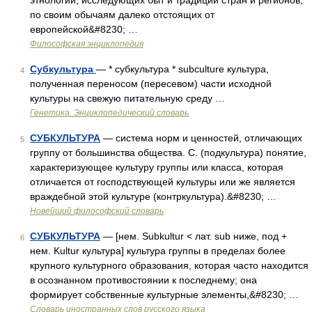
этнологии, исследующих быт и традиции стран и регионов,
по своим обычаям далеко отстоящих от
европейской&#8230; …
Философская энциклопедия
Субкультура
— * субкультура * subculture культура,
4
полученная переносом (пересевом) части исходной
культуры на свежую питательную среду …
Генетика. Энциклопедический словарь
СУБКУЛЬТУРА
— система норм и ценностей, отличающих
5
группу от большинства общества. С. (подкультура) понятие,
характеризующее культуру группы или класса, которая
отличается от господствующей культуры или же является
враждебной этой культуре (контркультура).&#8230; …
Новейший философский словарь
СУБКУЛЬТУРА
— [нем. Subkultur < лат. sub ниже, под +
6
нем. Kultur культура] культура группы в пределах более
крупного культурного образования, которая часто находится
в осознанном противостоянии к последнему; она
формирует собственные культурные элементы,&#8230; …
Словарь иностранных слов русского языка