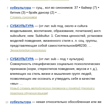
субкультура
— сущ., кол во синонимов: 37 • байкер (7) •
7
битник (3) • брэйк дансер (2) • …
Словарь синонимов
СУБКУЛЬТУРА
— (от лат. sub под, около и cultura
8
возделывание, воспитание, образование, почитание) англ.
subculture; нем. Subkultur. 1. Система ценностей, установок
моделей поведения, жизненного стиля к. л. соц. группы,
представляющая собой самостоятельное&#8230; …
Энциклопедия социологии
СУБКУЛЬТУРА
— (от лат. sub – под + культура).
9
Совокупность специфических социально психологических
признаков (норм, стереотипов поведения, вкусов и т. д.),
влияющих на стиль жизни и мышления групп людей,
позволяющих им осознать и утвердить себя в качестве
«мы» …
Новый словарь методических терминов и понятий (теория и
практика обучения языкам)
субкультура
— некая относительно обособленная или же
10